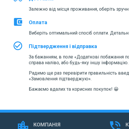
Залежно від місця проживання, оберіть зручн
account_balance_wallet
Оплата
Виберіть оптимальний спосіб оплати. Детальні
check_circle_outline
Підтвердження і відправка
За бажанням, в поле «Додаткові побажання по
справа наліво, або будь-яку іншу інформацію.
Радимо ще раз перевірити правильність введен
«Замовлення підтверджую».
Бажаємо вдалих та корисних покупок! 😀
location_city
phone_in_talk
КОМПАНІЯ