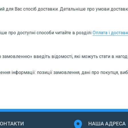
ий для Вас спосіб доставки. Детальніше про умови доставки
ше про доступні способи читайте в розділі
Оплата і достав
 замовленню» введіть відомості, які можуть стати в нагоді
ня інформації: позиції замовлення, дані про покупця, вибі
location_on
КОНТАКТИ
НАША АДРЕСА