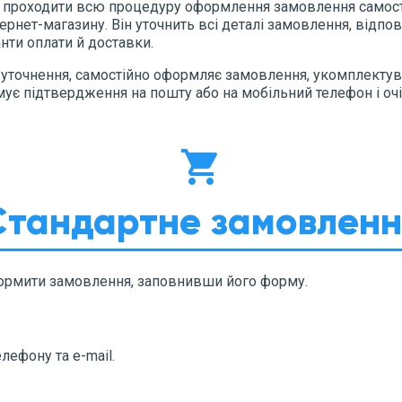
 проходити всю процедуру оформлення замовлення самостій
нет-магазину. Він уточнить всі деталі замовлення, відпові
нти оплати й доставки.
и уточнення, самостійно оформляє замовлення, укомплекту
мує підтвердження на пошту або на мобільний телефон і очі
shopping_cart
Стандартне замовленн
формити замовлення, заповнивши його форму.
елефону та e-mail.