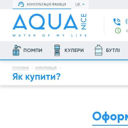
support_agent
keyboard_arrow_down
UK
КОНСУЛЬТАЦІЯ ФАХІВЦЯ
phone_in_talk
(
schedule
ПОМПИ
КУЛЕРИ
БУТЛІ
ГОЛОВНА
ІНФОРМАЦІЯ
Як купити?
Оформ