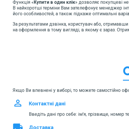
Функція «
Купити в один клік
» дозволяє покупцеві не
В найкоротші терміни Вам зателефонує менеджер інтер
його особливостей, а також підкаже оптимальні варіа
За результатами дзвінка, користувач або, отримавш
на оформлення в тому вигляді, в якому є зараз. Отри
Якщо Ви впевнені у виборі, то можете самостійно о
perm_identity
Контактні дані
Введіть дані про себе: ім'я, прізвище, номер т
local_shipping
Доставка