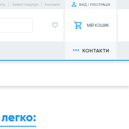
|
|
ість
Захист покупця
Контакти
ВХІД / РЕЄСТРАЦІЯ
favorite_border
МІЙ КОШИК
more_horiz
КОНТАКТИ
легко: