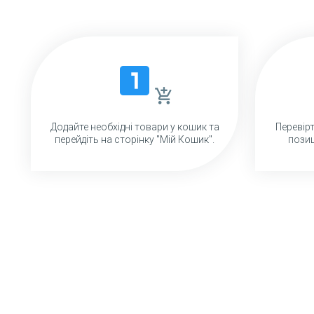
looks_one
add_shopping_cart
Додайте необхідні товари у кошик та
Перевір
перейдіть на сторінку "Мій Кошик".
позиц