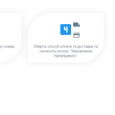
local_shipping
looks_4
payment
ще, номер
Оберіть спосіб оплати та доставки та
натисніть кнопку "Замовлення
підтверджую".