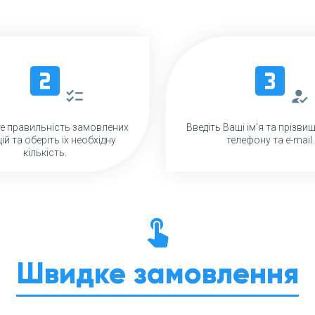
looks_two
looks_3
checklist
how_to_reg
те правильність замовлених
Введіть Ваші ім'я та прізви
ій та оберіть їх необхідну
телефону та e-mail.
кількість.
touch_app
Швидке замовлення