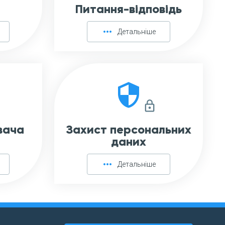
Питання-відповідь
more_horiz
Детальніше
security
lock_outline
вача
Захист персональних
даних
more_horiz
Детальніше