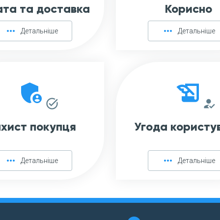
та та доставка
Корисно
more_horiz
more_horiz
Детальніше
Детальніше
admin_panel_settings
history_edu
task_alt
how_to_reg
хист покупця
Угода користу
more_horiz
more_horiz
Детальніше
Детальніше