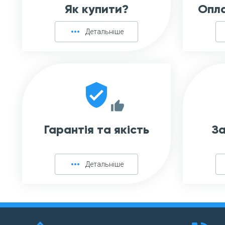
Як купити?
Опла
more_horiz
Детальніше
verified_user
thumb_up
Гарантія та якість
За
more_horiz
Детальніше