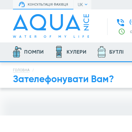
support_agent
keyboard_arrow_down
UK
КОНСУЛЬТАЦІЯ ФАХІВЦЯ
phone_in_talk
(
schedule
ПОМПИ
КУЛЕРИ
БУТЛІ
ГОЛОВНА
Зателефонувати Вам?