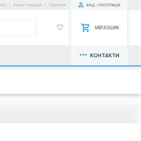
|
|
ість
Захист покупця
Контакти
ВХІД / РЕЄСТРАЦІЯ
favorite_border
МІЙ КОШИК
more_horiz
КОНТАКТИ