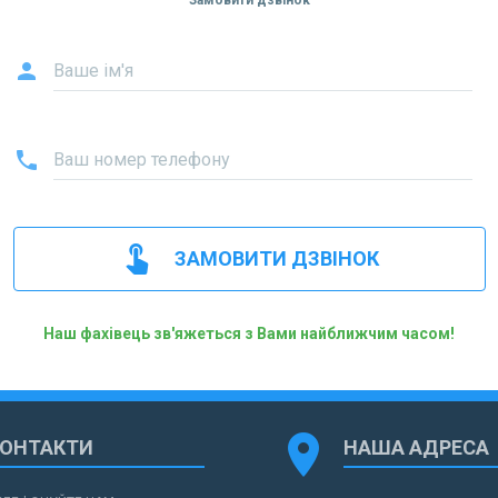
Замовити дзвінок
person
Ваше ім'я
phone
Ваш номер телефону
touch_app
ЗАМОВИТИ ДЗВІНОК
Наш фахівець зв'яжеться з Вами найближчим часом!
location_on
КОНТАКТИ
НАША АДРЕСА