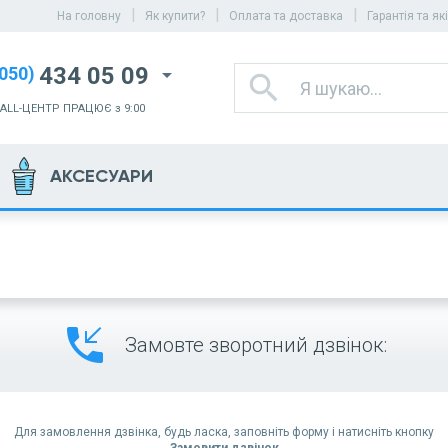
|
|
|
На головну
Як купити?
Оплата та доставка
Гарантія та як
434 05 09
050)
arrow_drop_down
search
САLL-ЦЕНТР ПРАЦЮЄ
з 9:00
АКСЕСУАРИ
phone_callback
Замовте зворотний дзвінок:
Для замовлення дзвінка, будь ласка, заповніть форму і натисніть кнопку