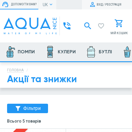
support_agent
keyboard_arrow_down
UK
ДОПОМОГТИ ВАМ?
ВХІД / РЕЄСТРАЦІЯ
phone_in_talk
search
favorite_border
МІЙ КОШИК
ПОМПИ
КУЛЕРИ
БУТЛІ
ГОЛОВНА
Акції та знижки
filter_alt
Фільтри
Всього 5 товарів