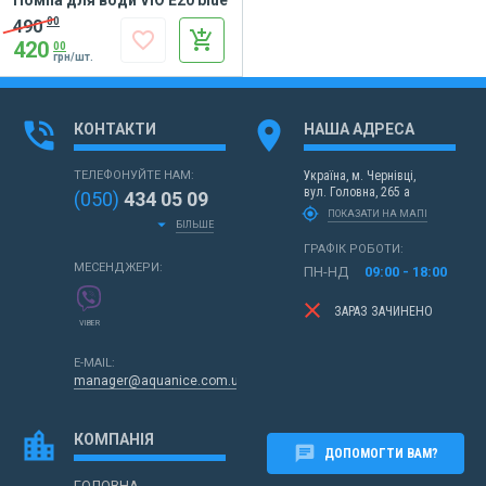
Помпа для води ViO E20 blue
00
490
favorite_border
add_shopping_cart
420
00
грн/шт.
phone_in_talk
location_on
КОНТАКТИ
НАША АДРЕСА
ТЕЛЕФОНУЙТЕ НАМ:
Україна,
м. Чернівці,
вул. Головна, 265 а
(050)
434 05 09
my_location
ПОКАЗАТИ НА МАПІ
arrow_drop_down
БІЛЬШЕ
ГРАФІК РОБОТИ:
МЕСЕНДЖЕРИ:
ПН-НД
09:00 - 18:00
clear
ЗАРАЗ ЗАЧИНЕНО
VIBER
E-MAIL:
manager@aquanice.com.ua
location_city
КОМПАНІЯ
chat
ДОПОМОГТИ ВАМ?
ГОЛОВНА