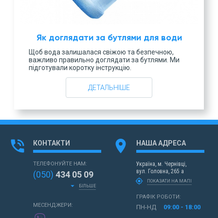
Як доглядати за бутлями для води
Щоб вода залишалася свіжою та безпечною,
важливо правильно доглядати за бутлями. Ми
підготували коротку інструкцію.
ДЕТАЛЬНІШЕ
phone_in_talk
location_on
КОНТАКТИ
НАША АДРЕСА
ТЕЛЕФОНУЙТЕ НАМ:
Україна,
м. Чернівці,
вул. Головна, 265 а
(050)
434 05 09
my_location
ПОКАЗАТИ НА МАПІ
arrow_drop_down
БІЛЬШЕ
ГРАФІК РОБОТИ:
МЕСЕНДЖЕРИ:
ПН-НД
09:00 - 18:00