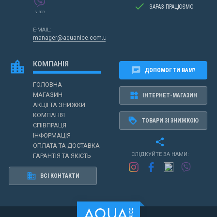
done
ЗАРАЗ ПРАЦЮЄМО
VIBER
E-MAIL:
manager@aquanice.com.ua
location_city
КОМПАНІЯ
chat
ДОПОМОГТИ ВАМ?
ГОЛОВНА
widgets
МАГАЗИН
ІНТЕРНЕТ-МАГАЗИН
АКЦІЇ ТА ЗНИЖКИ
КОМПАНІЯ
loyalty
ТОВАРИ ЗІ ЗНИЖКОЮ
СПІВПРАЦЯ
ІНФОРМАЦІЯ
share
ОПЛАТА ТА ДОСТАВКА
СЛІДКУЙТЕ ЗА НАМИ:
ГАРАНТІЯ ТА ЯКІСТЬ
business
ВСІ КОНТАКТИ