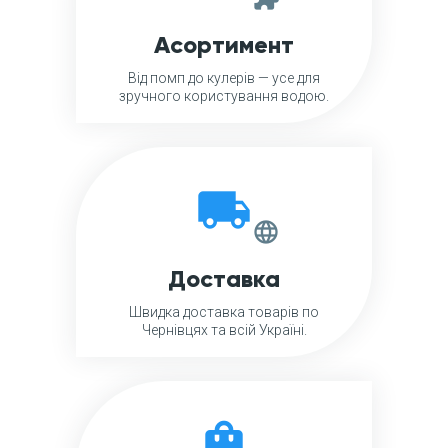
Асортимент
Від помп до кулерів — усе для
зручного користування водою.
local_shipping
language
Доставка
Швидка доставка товарів по
Чернівцях та всій Україні.
shopping_bag