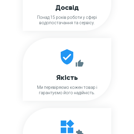
Досвід
Понад 15 років роботи у сфері
водопостачання та сервісу.
verified_user
thumb_up
Якість
Ми перевіряємо кожен товар і
гарантуємо його надійність.
widgets
extension