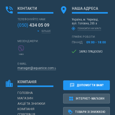
phone_in_talk
location_on
КОНТАКТИ
НАША АДРЕСА
ТЕЛЕФОНУЙТЕ НАМ:
Україна,
м. Чернівці,
вул. Головна, 265 а
(050)
434 05 09
my_location
ПОКАЗАТИ НА МАПІ
arrow_drop_down
БІЛЬШЕ
ГРАФІК РОБОТИ:
МЕСЕНДЖЕРИ:
ПН-НД
09:00 - 18:00
done
ЗАРАЗ ПРАЦЮЄМО
VIBER
E-MAIL:
manager@aquanice.com.ua
location_city
КОМПАНІЯ
chat
ДОПОМОГТИ ВАМ?
ГОЛОВНА
widgets
МАГАЗИН
ІНТЕРНЕТ-МАГАЗИН
АКЦІЇ ТА ЗНИЖКИ
КОМПАНІЯ
loyalty
ТОВАРИ ЗІ ЗНИЖКОЮ
СПІВПРАЦЯ