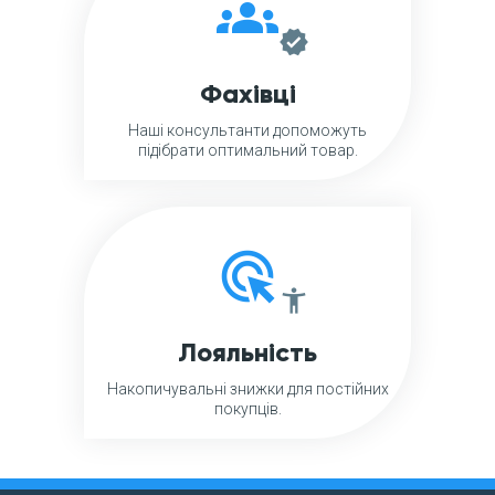
groups
verified
Фахівці
Наші консультанти допоможуть
підібрати оптимальний товар.
ads_click
accessibility_new
Лояльність
Накопичувальні знижки для постійних
покупців.