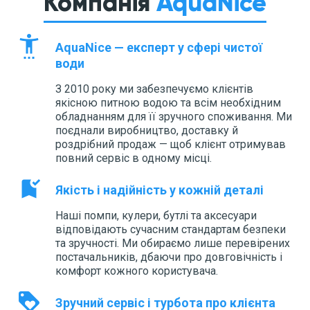
Компанія
AquaNice
settings_accessibility
AquaNice — експерт у сфері чистої
води
З 2010 року ми забезпечуємо клієнтів
якісною питною водою та всім необхідним
обладнанням для її зручного споживання. Ми
поєднали виробництво, доставку й
роздрібний продаж — щоб клієнт отримував
повний сервіс в одному місці.
bookmark_added
Якість і надійність у кожній деталі
Наші помпи, кулери, бутлі та аксесуари
відповідають сучасним стандартам безпеки
та зручності. Ми обираємо лише перевірених
постачальників, дбаючи про довговічність і
комфорт кожного користувача.
loyalty
Зручний сервіс і турбота про клієнта