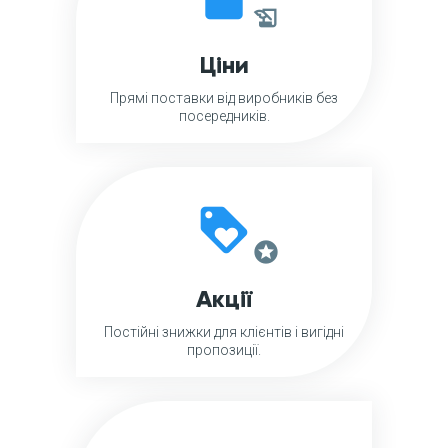
history_edu
Ціни
Прямі поставки від виробників без
посередників.
loyalty
stars
Акції
Постійні знижки для клієнтів і вигідні
пропозиції.