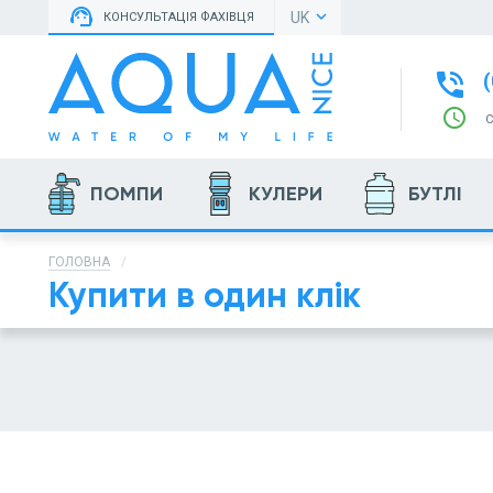
support_agent
keyboard_arrow_down
UK
КОНСУЛЬТАЦІЯ ФАХІВЦЯ
phone_in_talk
(
schedule
ПОМПИ
КУЛЕРИ
БУТЛІ
ГОЛОВНА
Купити в один клік