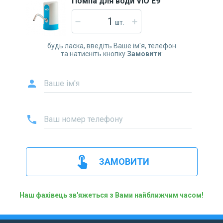
Помпа для води ViO E9
remove
add
ШТ.
будь ласка, введіть Ваше ім'я, телефон
та натисніть кнопку
Замовити
:
person
Ваше ім'я
phone
Ваш номер телефону
touch_app
ЗАМОВИТИ
Наш фахівець зв'яжеться з Вами найближчим часом!