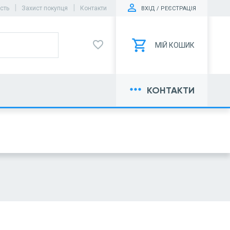
|
|
ість
Захист покупця
Контакти
ВХІД / РЕЄСТРАЦІЯ
favorite_border
МІЙ КОШИК
more_horiz
КОНТАКТИ